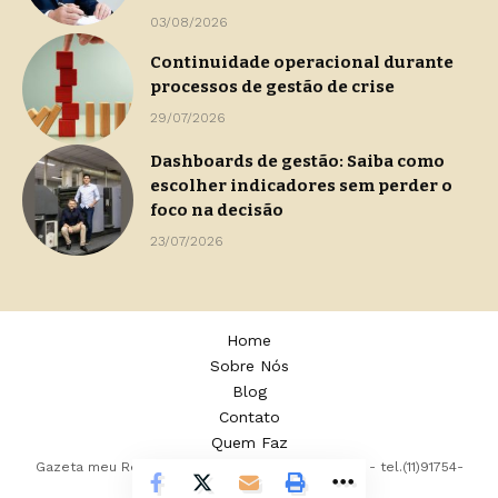
03/08/2026
Continuidade operacional durante
processos de gestão de crise
29/07/2026
Dashboards de gestão: Saiba como
escolher indicadores sem perder o
foco na decisão
23/07/2026
Home
Sobre Nós
Blog
Contato
Quem Faz
Gazeta meu Rei -
contato@gazetameurei.com.br
- tel.(11)91754-
6532