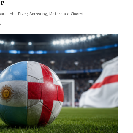
ar
 para linha Pixel; Samsung, Motorola e Xiaomi…
6