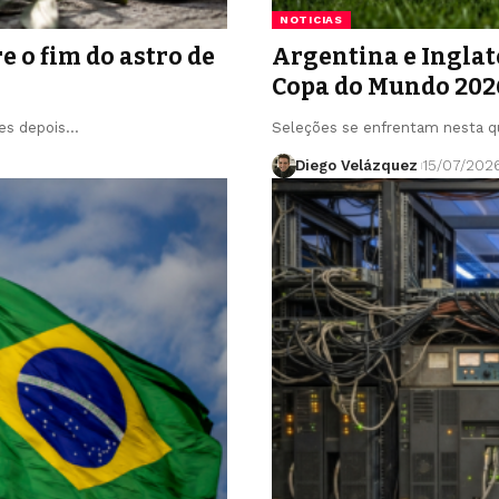
NOTICIAS
e o fim do astro de
Argentina e Inglat
Copa do Mundo 202
ses depois…
Seleções se enfrentam nesta q
Diego Velázquez
15/07/202