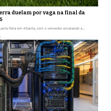
erra duelam por vaga na final da
6
uarta-feira em Atlanta, com o vencedor encarando a…
6