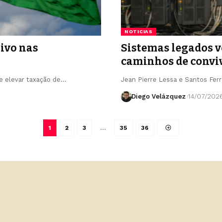
NOTICIAS
sivo nas
Sistemas legados v
caminhos de convi
e elevar taxação de…
Jean Pierre Lessa e Santos Ferr
Diego Velázquez
14/07/202
1
2
3
…
35
36