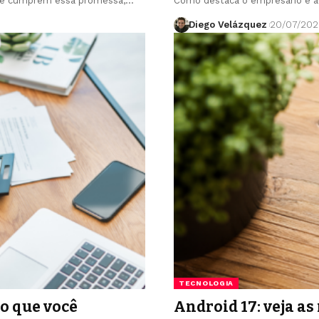
re cumprem essa promessa,…
Como destaca o empresário e a
Diego Velázquez
20/07/202
TECNOLOGIA
o que você
Android 17: veja a