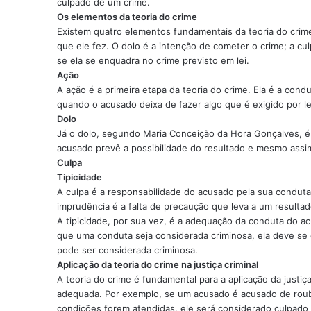
culpado de um crime.
Os elementos da teoria do crime
Existem quatro elementos fundamentais da teoria do crime
que ele fez. O dolo é a intenção de cometer o crime; a cu
se ela se enquadra no crime previsto em lei.
Ação
A ação é a primeira etapa da teoria do crime. Ela é a cond
quando o acusado deixa de fazer algo que é exigido por l
Dolo
Já o dolo, segundo Maria Conceição da Hora Gonçalves, é 
acusado prevê a possibilidade do resultado e mesmo assim
Culpa
Tipicidade
A culpa é a responsabilidade do acusado pela sua conduta.
imprudência é a falta de precaução que leva a um resultado
A tipicidade, por sua vez, é a adequação da conduta do ac
que uma conduta seja considerada criminosa, ela deve se
pode ser considerada criminosa.
Aplicação da teoria do crime na justiça criminal
A teoria do crime é fundamental para a aplicação da justiç
adequada. Por exemplo, se um acusado é acusado de roubo,
condições forem atendidas, ele será considerado culpado 