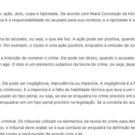
: ação, dolo, culpa e tipicidade. De acordo com Maria Conceição da Hor
lpa é a responsabilidade do acusado pela sua conduta; e a tipicidade é
uta do acusado, ou seja, o que ele fez. A ação pode ser positiva, quando
ei. Por exemplo, o roubo é uma ação positiva, enquanto a omissão de s
a intenção de cometer o crime. Ele pode ser direto, quando o acusado 
 age. O dolo é um elemento subjetivo da teoria do crime, ou seja, de
 Ela pode ser negligência, imprudência ou imperícia. A negligência é a 
 criminoso. E a imperícia é a falta de habilidade técnica que leva a um 
usado ao tipo penal, ou seja, se ela se enquadra no crime previsto em 
 enquadrar em um tipo penal previsto na legislação. Se a conduta do a
a criminal. Os tribunais utilizam os elementos da teoria do crime para 
 o tribunal deve avaliar se a sua conduta se enquadra na definição leg
de roubo e será punido de acordo com a lei.