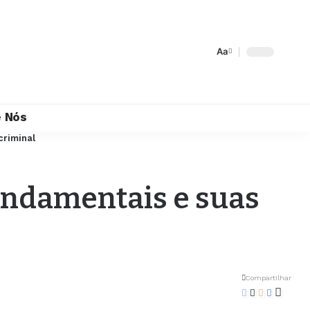
Aa
 Nós
criminal
undamentais e suas
Compartilhar