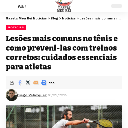
Aa
Gazeta Meu Rei Notícias
>
Blog
>
Noticias
>
Lesões mais comuns no tênis e como preveni-las com treinos corretos: cuidados essenciais para atletas
NOTICIAS
Lesões mais comuns no tênis e
como preveni-las com treinos
corretos: cuidados essenciais
para atletas
Diego Velázquez
10/09/2025