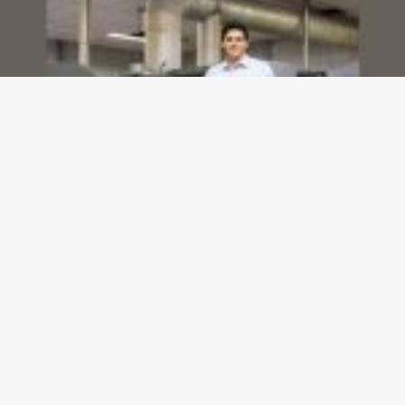
Dashboards de gestão: Saiba como escolher indicadores sem perder o foco na
decisão
23/07/2026
Gazeta meu Rei -
contato@gazetameurei.com.br
- tel.(11)91754-
6532
Home
Sobre Nós