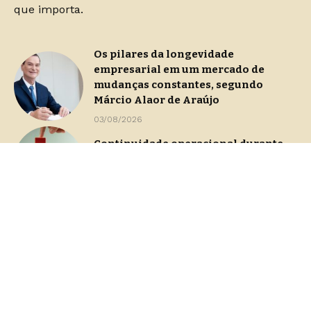
que importa.
Os pilares da longevidade
empresarial em um mercado de
mudanças constantes, segundo
Márcio Alaor de Araújo
03/08/2026
Continuidade operacional durante
processos de gestão de crise
29/07/2026
Dashboards de gestão: Saiba como
escolher indicadores sem perder o
foco na decisão
23/07/2026