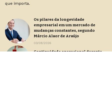
que importa.
Os pilares da longevidade
empresarial em um mercado de
mudanças constantes, segundo
Márcio Alaor de Araújo
03/08/2026
Continuidade operacional durante
processos de gestão de crise
29/07/2026
Dashboards de gestão: Saiba como
escolher indicadores sem perder o
foco na decisão
23/07/2026