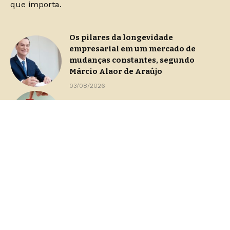
que importa.
Os pilares da longevidade
empresarial em um mercado de
mudanças constantes, segundo
Márcio Alaor de Araújo
03/08/2026
Continuidade operacional durante
processos de gestão de crise
29/07/2026
Dashboards de gestão: Saiba como
escolher indicadores sem perder o
foco na decisão
23/07/2026