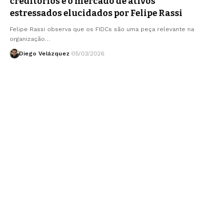
creditórios e o mercado de ativos
estressados elucidados por Felipe Rassi
Felipe Rassi observa que os FIDCs são uma peça relevante na
organização…
Diego Velázquez
05/03/2026