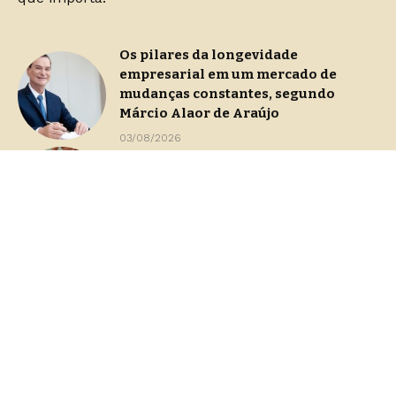
Os pilares da longevidade
empresarial em um mercado de
mudanças constantes, segundo
Márcio Alaor de Araújo
03/08/2026
Continuidade operacional durante
processos de gestão de crise
29/07/2026
Dashboards de gestão: Saiba como
escolher indicadores sem perder o
foco na decisão
23/07/2026
Home
Sobre Nós
Blog
Contato
Quem Faz