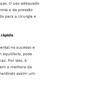
nças. O uso adequado
emia e da pressão
do para a cirurgia e
 rápida
ntal no sucesso e
m equilíbrio, pode
az. Por isso, é
izem a melhora da
arantindo assim um