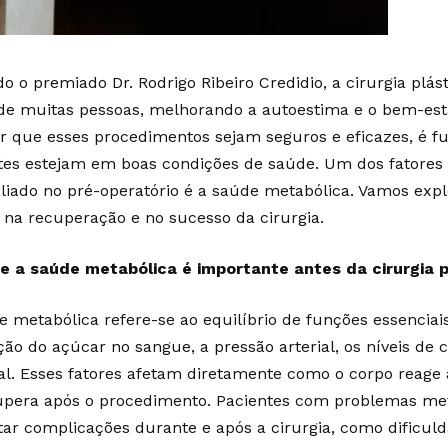
o o premiado Dr. Rodrigo Ribeiro Credidio, a cirurgia plá
 de muitas pessoas, melhorando a autoestima e o bem-esta
ir que esses procedimentos sejam seguros e eficazes, é 
tes estejam em boas condições de saúde. Um dos fatores
aliado no pré-operatório é a saúde metabólica. Vamos expl
l na recuperação e no sucesso da cirurgia.
e a saúde metabólica é importante antes da cirurgia p
e metabólica refere-se ao equilíbrio de funções essenciai
ão do açúcar no sangue, a pressão arterial, os níveis de c
al. Esses fatores afetam diretamente como o corpo reage 
upera após o procedimento. Pacientes com problemas me
tar complicações durante e após a cirurgia, como dificuld