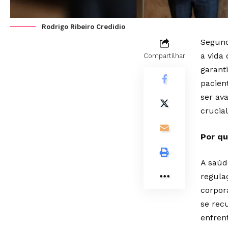
Rodrigo Ribeiro Credidio
Segund
a vida
Compartilhar
garant
pacien
ser av
crucia
Por qu
A saúd
regulaç
corpor
se rec
enfren