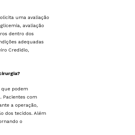
solicita uma avaliação
glicemia, avaliação
tros dentro dos
condições adequadas
iro Credidio,
irurgia?
as que podem
a. Pacientes com
ante a operação,
ão dos tecidos. Além
tornando o