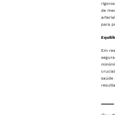
rigoro
de med
arteri
para p
Equilí
Em res
segura
minimi
crucia
saúde 
resulta