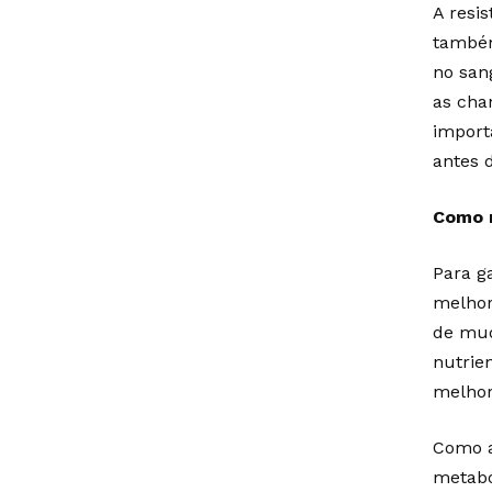
A resi
também
no san
as cha
import
antes 
Como m
Para g
melhor
de mud
nutrie
melhora
Como a
metabó