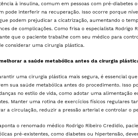
stência à insulina, comum em pessoas com pré-diabetes ou
 pode interferir na recuperação. Isso ocorre porque nívei
gue podem prejudicar a cicatrização, aumentando o tem
nces de complicações. Como frisa o especialista Rodrigo Ri
ante que o paciente trabalhe com seu médico para contro
de considerar uma cirurgia plástica.
elhorar a saúde metabólica antes da cirurgia plástic
arantir uma cirurgia plástica mais segura, é essencial que
em sua saúde metabólica antes do procedimento. Isso pod
anças no estilo de vida, como adotar uma alimentação eq
ntes. Manter uma rotina de exercícios físicos regulares t
r a circulação, reduzir a pressão arterial e controlar o p
ponta o renomado médico Rodrigo Ribeiro Credidio, paci
licas pré-existentes, como diabetes ou hipertensão, dev