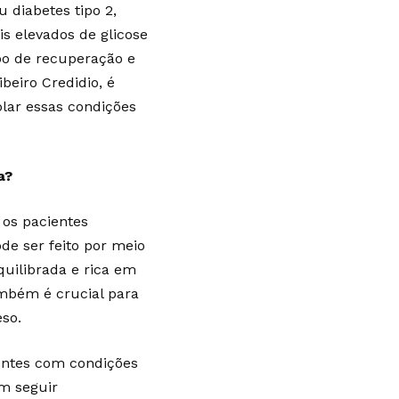
 diabetes tipo 2,
s elevados de glicose
po de recuperação e
beiro Credidio, é
lar essas condições
a?
 os pacientes
e ser feito por meio
uilibrada e rica em
ambém é crucial para
eso.
entes com condições
em seguir