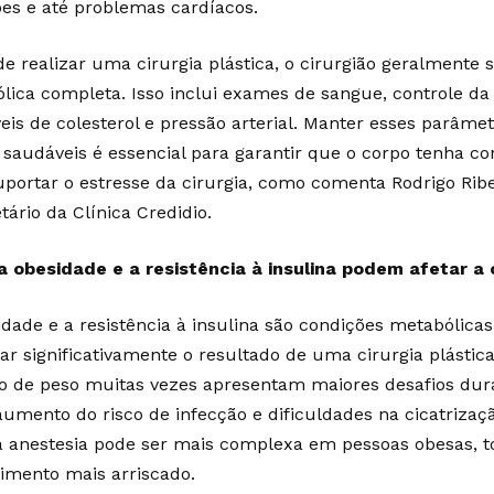
ões e até problemas cardíacos.
de realizar uma cirurgia plástica, o cirurgião geralmente 
lica completa. Isso inclui exames de sangue, controle da 
veis de colesterol e pressão arterial. Manter esses parâme
s saudáveis é essencial para garantir que o corpo tenha 
uportar o estresse da cirurgia, como comenta Rodrigo Ribe
tário da Clínica Credidio.
 obesidade e a resistência à insulina podem afetar a c
idade e a resistência à insulina são condições metabólic
ar significativamente o resultado de uma cirurgia plástic
o de peso muitas vezes apresentam maiores desafios dur
umento do risco de infecção e dificuldades na cicatrizaç
 a anestesia pode ser mais complexa em pessoas obesas, 
imento mais arriscado.