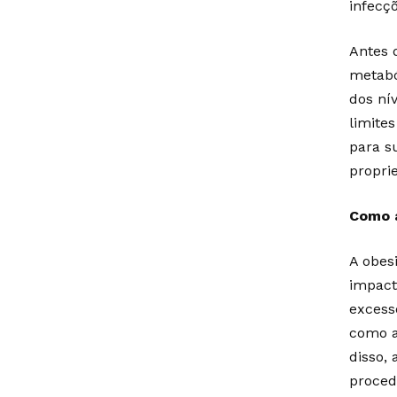
infecç
Antes 
metabó
dos ní
limite
para s
proprie
Como a
A obes
impact
excess
como a
disso,
proced