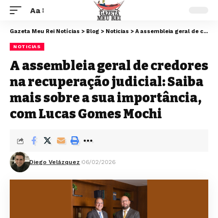
Aa
Gazeta Meu Rei Notícias
>
Blog
>
Noticias
>
A assembleia geral de credores na recuperação judicial: Saiba mais sobre a sua importância, com Lucas Gomes Mochi
NOTICIAS
A assembleia geral de credores
na recuperação judicial: Saiba
mais sobre a sua importância,
com Lucas Gomes Mochi
Diego Velázquez
06/02/2026