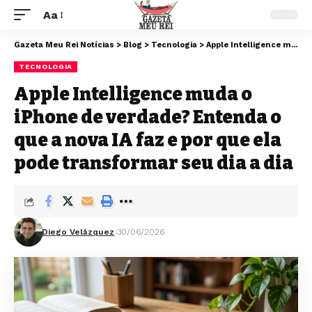
Aa
Gazeta Meu Rei Notícias
>
Blog
>
Tecnologia
>
Apple Intelligence muda o iPhone de verdade? Entenda o que a nova IA faz e por que ela pode transformar seu dia a dia
TECNOLOGIA
Apple Intelligence muda o
iPhone de verdade? Entenda o
que a nova IA faz e por que ela
pode transformar seu dia a dia
Diego Velázquez
30/06/2026