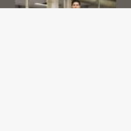
Dashboards de gestão: Saiba como escolher indicadores sem perder o foco na
decisão
23/07/2026
Gazeta meu Rei -
contato@gazetameurei.com.br
- tel.(11)91754-
6532
Home
Sobre Nós
Blog