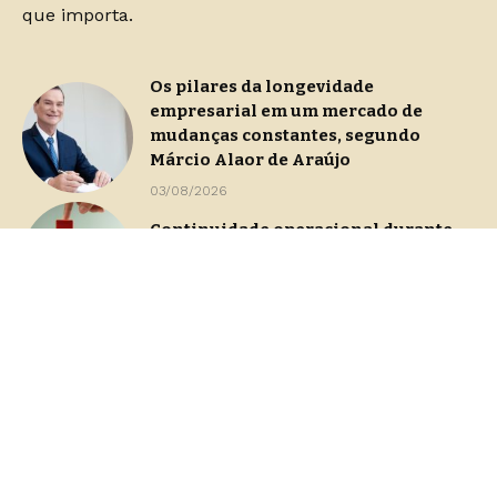
que importa.
Os pilares da longevidade
empresarial em um mercado de
mudanças constantes, segundo
Márcio Alaor de Araújo
03/08/2026
Continuidade operacional durante
processos de gestão de crise
29/07/2026
Dashboards de gestão: Saiba como
escolher indicadores sem perder o
foco na decisão
23/07/2026