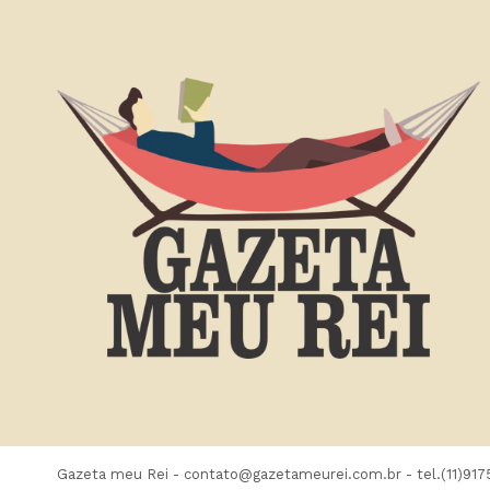
Gazeta meu Rei -
contato@gazetameurei.com.br
- tel.(11)91