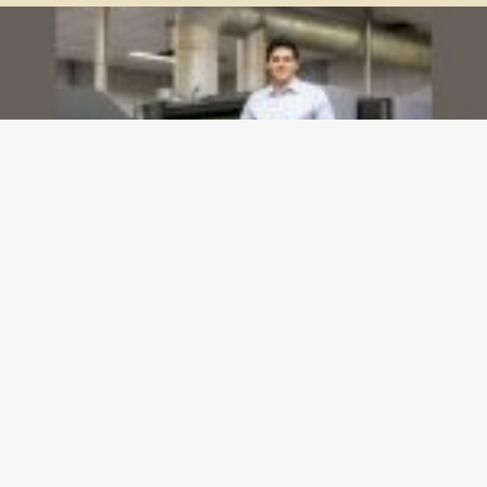
Dashboards de gestão: Saiba como escolher indicadores sem perder o foco na
decisão
23/07/2026
Gazeta meu Rei -
contato@gazetameurei.com.br
- tel.(11)91754-
6532
Home