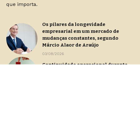
que importa.
Os pilares da longevidade
empresarial em um mercado de
mudanças constantes, segundo
Márcio Alaor de Araújo
03/08/2026
Continuidade operacional durante
processos de gestão de crise
29/07/2026
Dashboards de gestão: Saiba como
escolher indicadores sem perder o
foco na decisão
23/07/2026