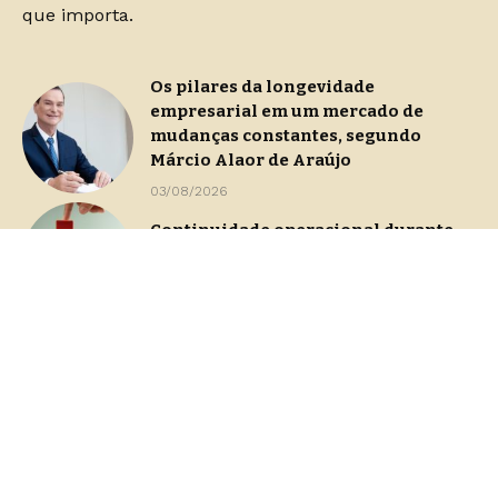
que importa.
Os pilares da longevidade
empresarial em um mercado de
mudanças constantes, segundo
Márcio Alaor de Araújo
03/08/2026
Continuidade operacional durante
processos de gestão de crise
29/07/2026
Dashboards de gestão: Saiba como
escolher indicadores sem perder o
foco na decisão
23/07/2026