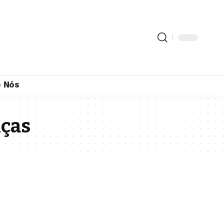
 Nós
nças