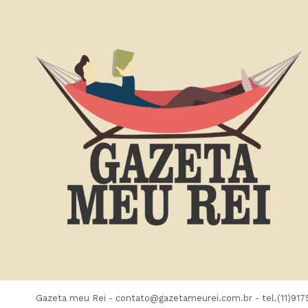
Gazeta meu Rei -
contato@gazetameurei.com.br
- tel.(11)91