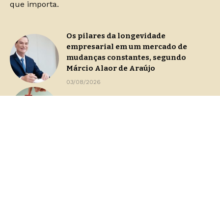
que importa.
Os pilares da longevidade
empresarial em um mercado de
mudanças constantes, segundo
Márcio Alaor de Araújo
03/08/2026
Continuidade operacional durante
processos de gestão de crise
29/07/2026
Dashboards de gestão: Saiba como
escolher indicadores sem perder o
foco na decisão
23/07/2026