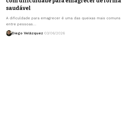
com dificuldade para emagrecer de forma
saudável
A dificuldade para emagrecer é uma das queixas mais comuns
entre pessoas…
Diego Velázquez
03/06/2026