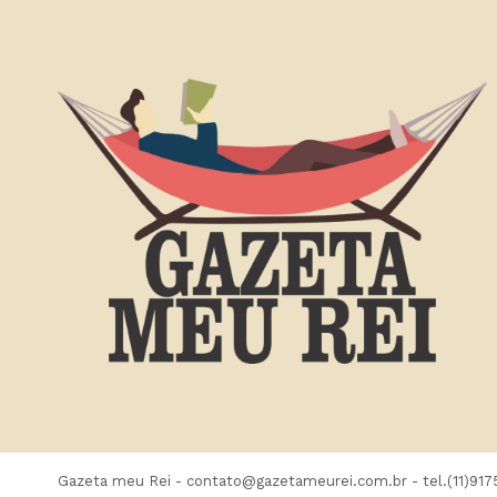
Gazeta meu Rei -
contato@gazetameurei.com.br
- tel.(11)91