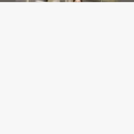
Dashboards de gestão: Saiba como escolher indicadores sem perder o foco na
decisão
23/07/2026
Gazeta meu Rei -
contato@gazetameurei.com.br
- tel.(11)91754-
6532
Home
Sobre Nós
Blog