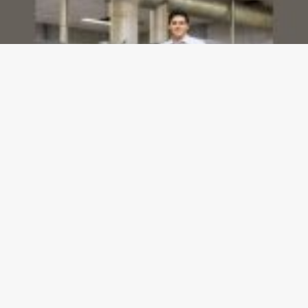
Dashboards de gestão: Saiba como escolher indicadores sem perder o foco na
decisão
23/07/2026
Gazeta meu Rei -
contato@gazetameurei.com.br
- tel.(11)91754-
6532
Home
Sobre Nós