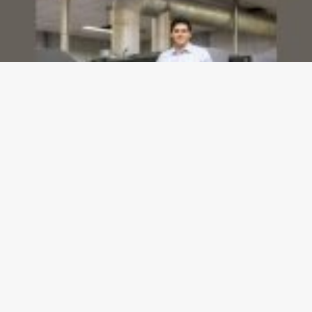
Dashboards de gestão: Saiba como escolher indicadores sem perder o foco na
decisão
23/07/2026
Gazeta meu Rei -
contato@gazetameurei.com.br
- tel.(11)91754-
6532
Home
Sobre Nós