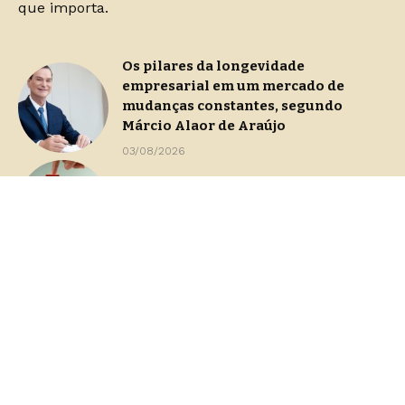
que importa.
Os pilares da longevidade
empresarial em um mercado de
mudanças constantes, segundo
Márcio Alaor de Araújo
03/08/2026
Continuidade operacional durante
processos de gestão de crise
29/07/2026
Dashboards de gestão: Saiba como
escolher indicadores sem perder o
foco na decisão
23/07/2026