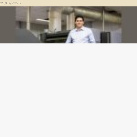
29/07/2026
Dashboards de gestão: Saiba como escolher indicadores sem perder o foco na
decisão
23/07/2026
Gazeta meu Rei -
contato@gazetameurei.com.br
- tel.(11)91754-
6532
Home