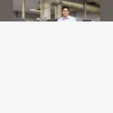
Dashboards de gestão: Saiba como escolher indicadores sem perder o foco na
decisão
23/07/2026
Gazeta meu Rei -
contato@gazetameurei.com.br
- tel.(11)91754-
6532
Home
Sobre Nós