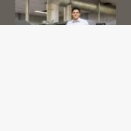
Dashboards de gestão: Saiba como escolher indicadores sem perder o foco na
decisão
23/07/2026
Gazeta meu Rei -
contato@gazetameurei.com.br
- tel.(11)91754-
6532
Home
Sobre Nós