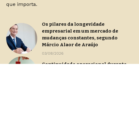
que importa.
Os pilares da longevidade
empresarial em um mercado de
mudanças constantes, segundo
Márcio Alaor de Araújo
03/08/2026
Continuidade operacional durante
processos de gestão de crise
29/07/2026
Dashboards de gestão: Saiba como
escolher indicadores sem perder o
foco na decisão
23/07/2026