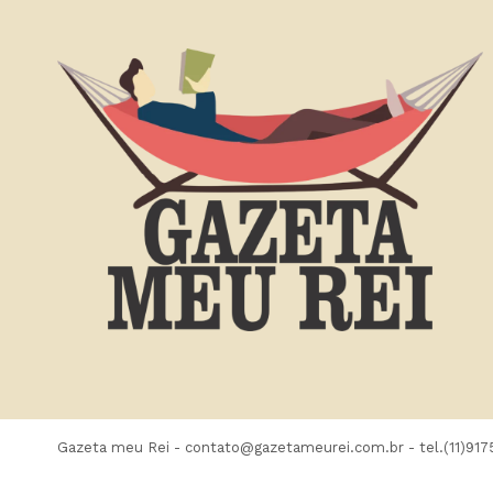
Gazeta meu Rei -
contato@gazetameurei.com.br
- tel.(11)91