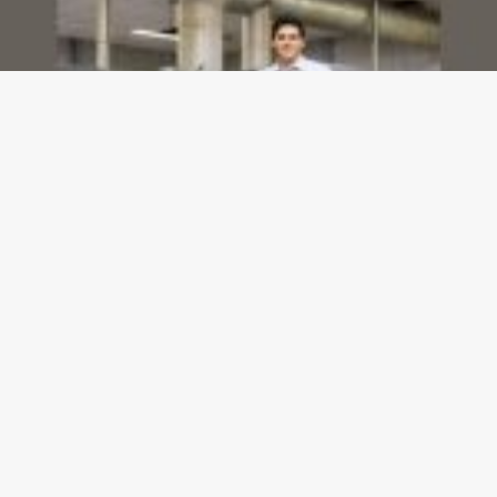
Dashboards de gestão: Saiba como escolher indicadores sem perder o foco na
decisão
23/07/2026
Gazeta meu Rei -
contato@gazetameurei.com.br
- tel.(11)91754-
6532
Home
Sobre Nós