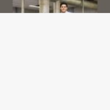
Dashboards de gestão: Saiba como escolher indicadores sem perder o foco na
decisão
23/07/2026
Gazeta meu Rei -
contato@gazetameurei.com.br
- tel.(11)91754-
6532
Home
Sobre Nós