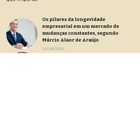
Os pilares da longevidade
empresarial em um mercado de
mudanças constantes, segundo
Márcio Alaor de Araújo
03/08/2026
Continuidade operacional durante
processos de gestão de crise
29/07/2026
Dashboards de gestão: Saiba como
escolher indicadores sem perder o
foco na decisão
23/07/2026
Home
Sobre Nós
Blog
Contato
Quem Faz