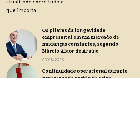
atualizado sobre tudo o
que importa.
Os pilares da longevidade
empresarial em um mercado de
mudanças constantes, segundo
Márcio Alaor de Araújo
03/08/2026
Continuidade operacional durante
processos de gestão de crise
29/07/2026
Dashboards de gestão: Saiba como
escolher indicadores sem perder o
foco na decisão
23/07/2026