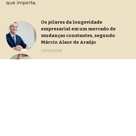
que importa.
Os pilares da longevidade
empresarial em um mercado de
mudanças constantes, segundo
Márcio Alaor de Araújo
03/08/2026
Continuidade operacional durante
processos de gestão de crise
29/07/2026
Dashboards de gestão: Saiba como
escolher indicadores sem perder o
foco na decisão
23/07/2026