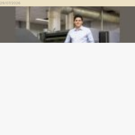
29/07/2026
Dashboards de gestão: Saiba como escolher indicadores sem perder o foco na
decisão
23/07/2026
Gazeta meu Rei -
contato@gazetameurei.com.br
- tel.(11)91754-
6532
Home