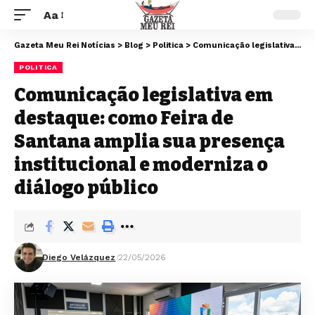
Aa
Gazeta Meu Rei Notícias
>
Blog
>
Politica
>
Comunicação legislativa em destaque: como Feira de Santana amplia sua presença institucional e moderniza o diálogo público
POLITICA
Comunicação legislativa em
destaque: como Feira de
Santana amplia sua presença
institucional e moderniza o
diálogo público
Diego Velázquez
22/05/2026