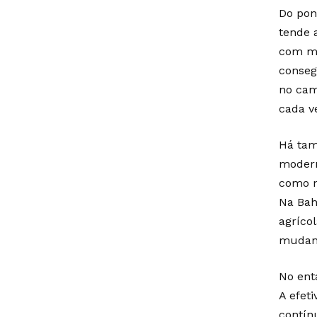
Do pon
tende 
com ma
conseg
no cam
cada v
Há tam
modern
como m
Na Bah
agríco
mudanç
No enta
A efet
contín