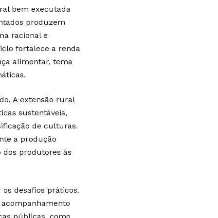
rural bem executada
ientados produzem
ma racional e
clo fortalece a renda
nça alimentar, tema
áticas.
. A extensão rural
icas sustentáveis,
ficação de culturas.
nte a produção
o dos produtores às
 os desafios práticos.
 de acompanhamento
icas públicas, como