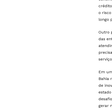
crédit
o risc
longo 
Outro 
das en
atendi
precis
serviço
Em uma
Bahia 
de inov
estado
desafi
gerar 