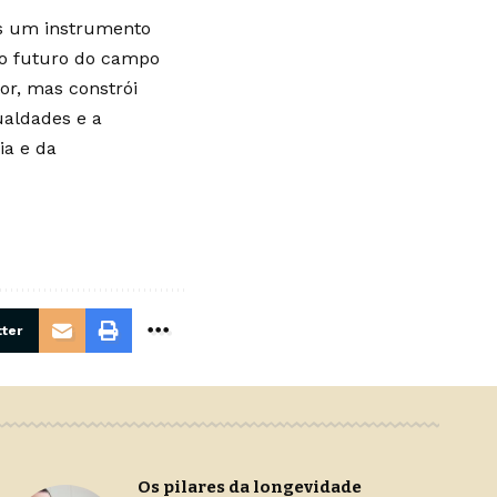
nas um instrumento
 o futuro do campo
or, mas constrói
ualdades e a
ia e da
ter
Os pilares da longevidade