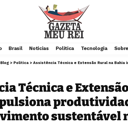
o
Brasil
Noticias
Politica
Tecnologia
Sobre
>
Blog
>
Politica
>
Assistência Técnica e Extensão Rural na Bahia impulsiona produtividade 
cia Técnica e Extensão
pulsiona produtivida
vimento sustentável 