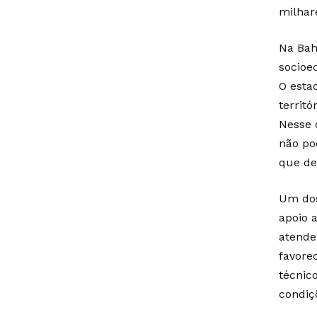
milhare
Na Bah
socioe
O esta
territ
Nesse c
não po
que de
Um dos
apoio 
atende
favore
técnico
condiç