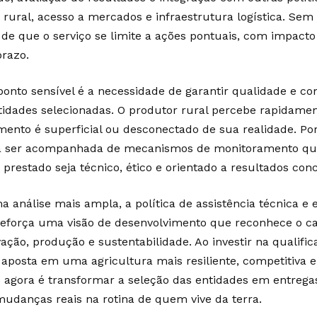
o rural, acesso a mercados e infraestrutura logística. Sem 
o de que o serviço se limite a ações pontuais, com impact
prazo.
ponto sensível é a necessidade de garantir qualidade e c
tidades selecionadas. O produtor rural percebe rapidame
mento é superficial ou desconectado de sua realidade. Por 
a ser acompanhada de mecanismos de monitoramento qu
 prestado seja técnico, ético e orientado a resultados conc
 análise mais ampla, a política de assistência técnica e 
reforça uma visão de desenvolvimento que reconhece o 
ação, produção e sustentabilidade. Ao investir na qualific
 aposta em uma agricultura mais resiliente, competitiva e
o agora é transformar a seleção das entidades em entregas
mudanças reais na rotina de quem vive da terra.