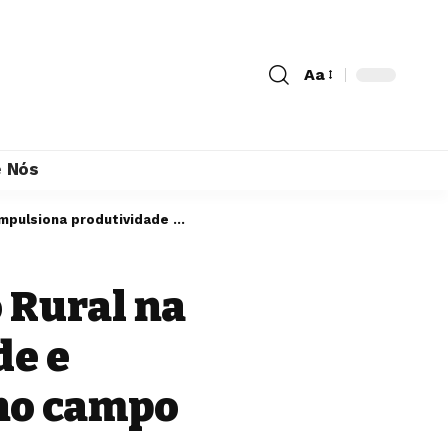
Aa
 Nós
e desenvolvimento sustentável no campo
 Rural na
de e
no campo