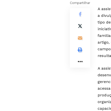
Compartilhar
A assi
a divu
tipo d
iniciat
familia
artigo,
campo 
result
A assi
desenv
gerenc
acessa
produç
organi
capaci