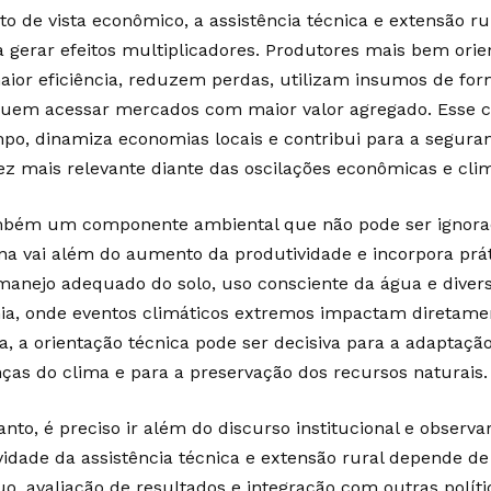
to de vista econômico, a assistência técnica e extensão 
a gerar efeitos multiplicadores. Produtores mais bem or
ior eficiência, reduzem perdas, utilizam insumos de for
uem acessar mercados com maior valor agregado. Esse ci
po, dinamiza economias locais e contribui para a segura
ez mais relevante diante das oscilações econômicas e clim
bém um componente ambiental que não pode ser ignorado
a vai além do aumento da produtividade e incorpora prát
anejo adequado do solo, uso consciente da água e diversi
ia, onde eventos climáticos extremos impactam diretame
la, a orientação técnica pode ser decisiva para a adaptaçã
as do clima e para a preservação dos recursos naturais.
nto, é preciso ir além do discurso institucional e observar
ividade da assistência técnica e extensão rural depende
uo, avaliação de resultados e integração com outras polít