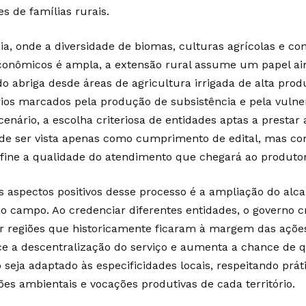
s de famílias rurais.
ia, onde a diversidade de biomas, culturas agrícolas e co
conômicos é ampla, a extensão rural assume um papel ain
do abriga desde áreas de agricultura irrigada de alta prod
órios marcados pela produção de subsistência e pela vulner
enário, a escolha criteriosa de entidades aptas a prestar 
de ser vista apenas como cumprimento de edital, mas 
fine a qualidade do atendimento que chegará ao produtor
 aspectos positivos desse processo é a ampliação do alca
ao campo. Ao credenciar diferentes entidades, o governo c
r regiões que historicamente ficaram à margem das ações
ce a descentralização do serviço e aumenta a chance de
 seja adaptado às especificidades locais, respeitando práti
ões ambientais e vocações produtivas de cada território.