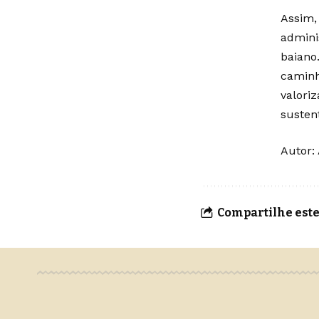
Assim,
admini
baiano
caminh
valori
susten
Autor:
Compartilhe este