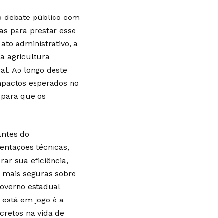
do debate público com
das para prestar esse
ato administrativo, a
da agricultura
al. Ao longo deste
 impactos esperados no
 para que os
antes do
ientações técnicas,
ar sua eficiência,
s mais seguras sobre
overno estadual
 está em jogo é a
cretos na vida de