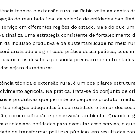
stência técnica e extensão rural na Bahia volta ao centro 
lgação do resultado final da seleção de entidades habilita
e serviço em diferentes regiões do estado. Mais do que um 
iva sinaliza uma estratégia consistente de fortalecimento 
r, da inclusão produtiva e da sustentabilidade no meio rur
 será analisado o significado prático dessa política, seus
baiano e os desafios que ainda precisam ser enfrentados
ados sejam duradouros.
stência técnica e extensão rural é um dos pilares estrutur
olvimento agrícola. Na prática, trata-se do conjunto de or
iais e produtivas que permite ao pequeno produtor melhor
r tecnologias adequadas à sua realidade e tomar decisõe
ão, comercialização e preservação ambiental. Quando o g
za e seleciona entidades para executar esse serviço, o que
dade de transformar políticas públicas em resultados con