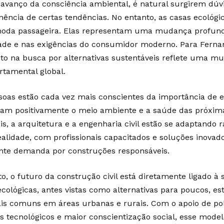
avanço da consciência ambiental, é natural surgirem dúv
ência de certas tendências. No entanto, as casas ecológi
da passageira. Elas representam uma mudança profunda
ade e nas exigências do consumidor moderno. Para Fernan
o na busca por alternativas sustentáveis reflete uma m
tamental global.
soas estão cada vez mais conscientes da importância de 
am positivamente o meio ambiente e a saúde das próxima
s, a arquitetura e a engenharia civil estão se adaptando 
ealidade, com profissionais capacitados e soluções inova
nte demanda por construções responsáveis.
o, o futuro da construção civil está diretamente ligado à 
ecológicas, antes vistas como alternativas para poucos, e
is comuns em áreas urbanas e rurais. Com o apoio de polí
s tecnológicos e maior conscientização social, esse model