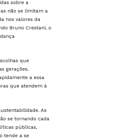
idas sobre a
cas não se limitam a
 nos valores da
do Bruno Crestani, o
udança
escolhas que
s gerações.
rapidamente a essa
doras que atendem à
sustentabilidade. As
stão se tornando cada
ticas públicas,
o tende a se