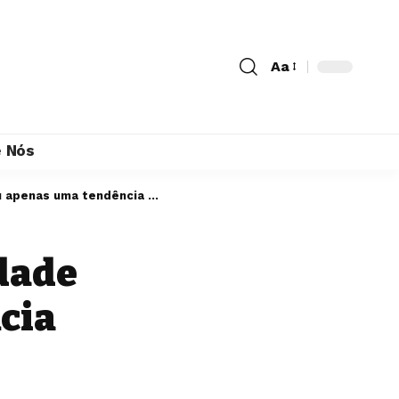
Aa
 Nós
 uma tendência passageira?
dade
cia