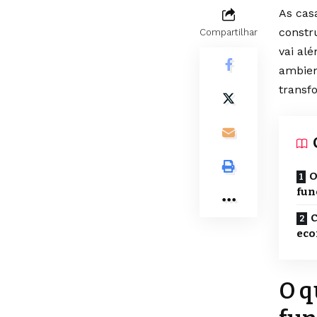
As cas
constr
Compartilhar
vai al
ambien
transf
O
fun
C
eco
O q