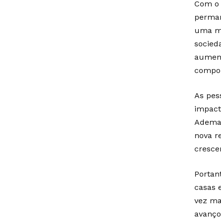
Com o 
perman
uma mo
socied
aument
compor
As pes
impact
Ademai
nova r
cresce
Portant
casas 
vez ma
avanço