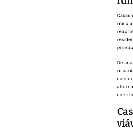
fu
Casas 
meio a
reapro
residê
princí
De aco
urbani
consum
altern
contri
Cas
viá