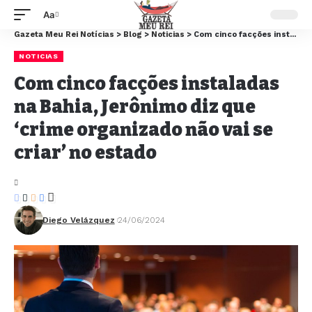
Aa
Gazeta Meu Rei Notícias
>
Blog
>
Noticias
>
Com cinco facções instaladas na Bahia, Jerônimo diz que ‘crime organizado não vai se criar’ no estado
NOTICIAS
Com cinco facções instaladas
na Bahia, Jerônimo diz que
‘crime organizado não vai se
criar’ no estado
Diego Velázquez
24/06/2024