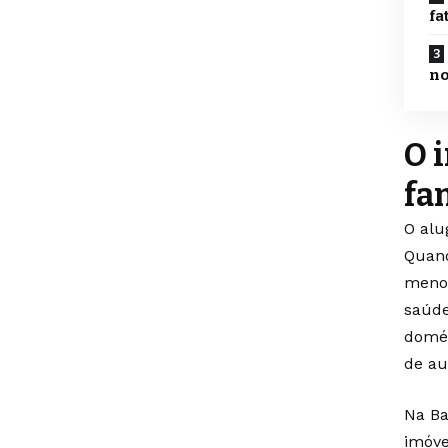
fa
no
O 
fa
O alu
Quand
menos
saúde
domés
de au
Na Ba
imóve