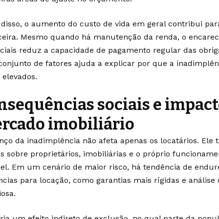
disso, o aumento do custo de vida em geral contribui pa
ceira. Mesmo quando há manutenção da renda, o encarec
ciais reduz a capacidade de pagamento regular das obriga
conjunto de fatores ajuda a explicar por que a inadimpl
s elevados.
nsequências sociais e impact
rcado imobiliário
nço da inadimplência não afeta apenas os locatários. Ele
os sobre proprietários, imobiliárias e o próprio funciona
el. Em um cenário de maior risco, há tendência de endu
ncias para locação, como garantias mais rígidas e análise 
iosa.
cria um efeito indireto de exclusão, no qual parte da pop