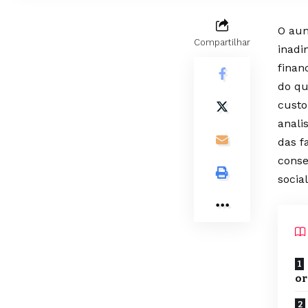
O aum
Compartilhar
inadi
finan
do qu
custo
anali
das f
conse
social
or