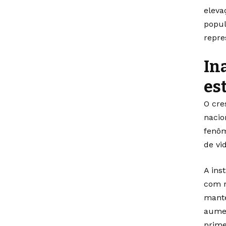
eleva
popul
repre
In
es
O cre
nacio
fenôm
de vi
A ins
com r
mante
aumen
prime