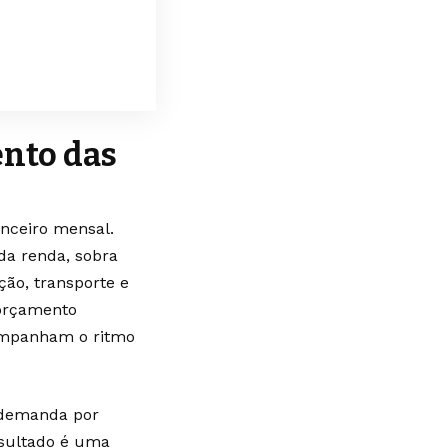
ento das
anceiro mensal.
da renda, sobra
ão, transporte e
 orçamento
companham o ritmo
a demanda por
esultado é uma