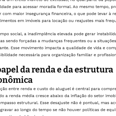
uldade para acessar moradia formal. Ao mesmo tempo, pr
ar com maior insegurança financeira, o que pode levar à 
timentos em imóveis para locação ou reajustes mais frequ
mpo social, a inadimplência elevada pode gerar instabilid
ias sendo forçadas a mudanças frequentes ou a situaçõe
ante. Esse movimento impacta a qualidade de vida e co
sibilidade necessária para organização familiar e profission
papel da renda e da estrutura
onômica
ação entre renda e custo do aluguel é central para comp
o a renda média cresce abaixo da inflação do setor imobil
mpasso estrutural. Esse desajuste não é pontual, mas ac
agravar ao longo do tempo se não houver políticas de equi