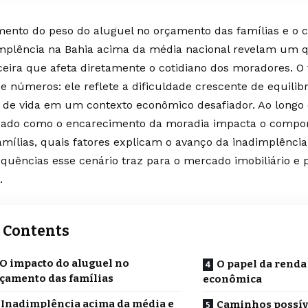
ento do peso do aluguel no orçamento das famílias e o 
mplência na Bahia acima da média nacional revelam um 
ceira que afeta diretamente o cotidiano dos moradores. O
e números: ele reflete a dificuldade crescente de equilib
 de vida em um contexto econômico desafiador. Ao longo d
sado como o encarecimento da moradia impacta o compor
amílias, quais fatores explicam o avanço da inadimplência
quências esse cenário traz para o mercado imobiliário e p
.
Contents
O impacto do aluguel no
O papel da renda 
çamento das famílias
econômica
Inadimplência acima da média e
Caminhos possíve