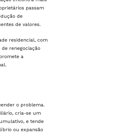
oprietários passam
redução de
entes de valores.
ade residencial, com
s de renegociação
mpromete a
al.
reender o problema.
iário, cria-se um
umulativo, e tende
líbrio ou expansão