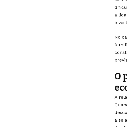
dific
a lid
inves
No ca
famíl
const
previ
O 
ec
A rel
Quand
desco
a se 