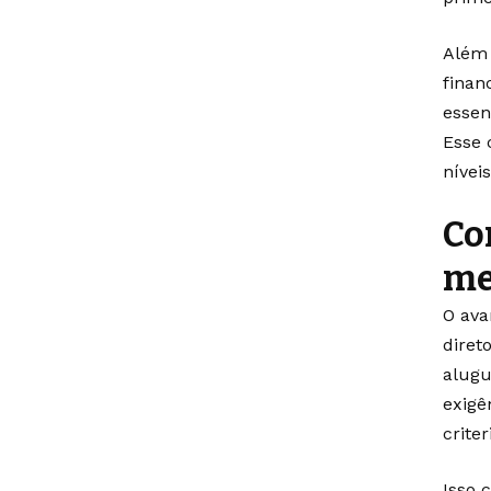
Além 
finan
essen
Esse 
nívei
Co
me
O ava
diret
alugu
exigê
criter
Isso 