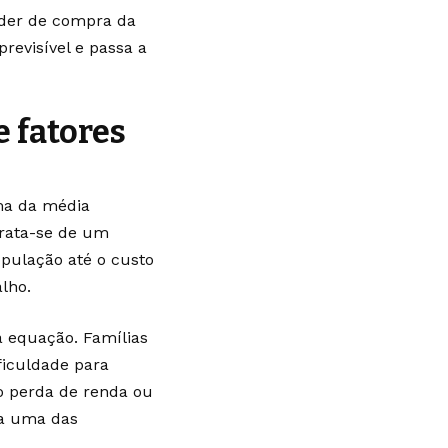
oder de compra da
revisível e passa a
 fatores
ma da média
Trata-se de um
pulação até o custo
lho.
a equação. Famílias
ficuldade para
o perda de renda ou
na uma das