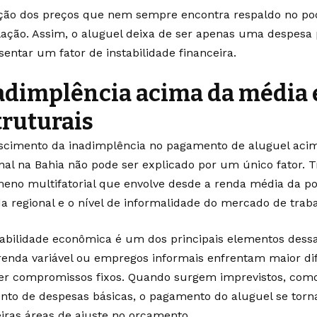
ção dos preços que nem sempre encontra respaldo no p
ação. Assim, o aluguel deixa de ser apenas uma despesa p
sentar um fator de instabilidade financeira.
adimplência acima da média e
truturais
scimento da inadimplência no pagamento de aluguel aci
nal na Bahia não pode ser explicado por um único fator. 
eno multifatorial que envolve desde a renda média da po
da regional e o nível de informalidade do mercado de traba
tabilidade econômica é um dos principais elementos dess
enda variável ou empregos informais enfrentam maior di
r compromissos fixos. Quando surgem imprevistos, com
to de despesas básicas, o pagamento do aluguel se tor
iras áreas de ajuste no orçamento.