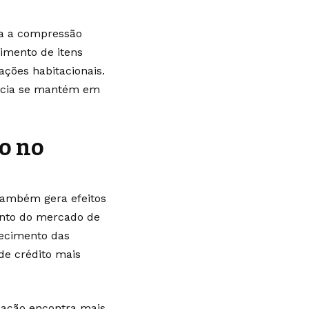
ra a compressão
imento de itens
ções habitacionais.
ência se mantém em
o no
 também gera efeitos
mento do mercado de
recimento das
de crédito mais
ulação encontra mais