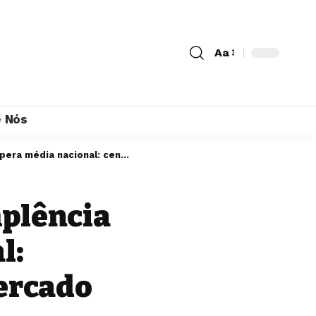
Aa
 Nós
preocupa famílias e mercado imobiliário
mplência
l:
ercado